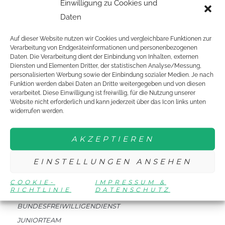
Einwilligung zu Cookies und
Daten
Auf dieser Website nutzen wir Cookies und vergleichbare Funktionen zur
EINE ORGANISATION VON:
Verarbeitung von Endgeräteinformationen und personenbezogenen
Daten. Die Verarbeitung dient der Einbindung von Inhalten, externen
Diensten und Elementen Dritter, der statistischen Analyse/Messung,
personalisierten Werbung sowie der Einbindung sozialer Medien. Je nach
Funktion werden dabei Daten an Dritte weitergegeben und von diesen
verarbeitet. Diese Einwilligung ist freiwillig, für die Nutzung unserer
Website nicht erforderlich und kann jederzeit über das Icon links unten
widerrufen werden.
DTTJ
AKZEPTIEREN
NEWSLETTER
EVENTS
EINSTELLUNGEN ANSEHEN
COOKIE-
IMPRESSUM &
MITMACHEN
RICHTLINIE
DATENSCHUTZ
BUNDESFREIWILLIGENDIENST
JUNIORTEAM