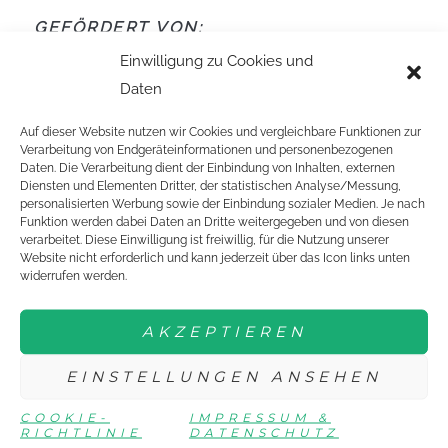
GEFÖRDERT VON:
Einwilligung zu Cookies und
Daten
Auf dieser Website nutzen wir Cookies und vergleichbare Funktionen zur
Verarbeitung von Endgeräteinformationen und personenbezogenen
Daten. Die Verarbeitung dient der Einbindung von Inhalten, externen
Diensten und Elementen Dritter, der statistischen Analyse/Messung,
personalisierten Werbung sowie der Einbindung sozialer Medien. Je nach
EINE ORGANISATION VON:
Funktion werden dabei Daten an Dritte weitergegeben und von diesen
verarbeitet. Diese Einwilligung ist freiwillig, für die Nutzung unserer
Website nicht erforderlich und kann jederzeit über das Icon links unten
widerrufen werden.
AKZEPTIEREN
DTTJ
EINSTELLUNGEN ANSEHEN
NEWSLETTER
EVENTS
COOKIE-
IMPRESSUM &
RICHTLINIE
DATENSCHUTZ