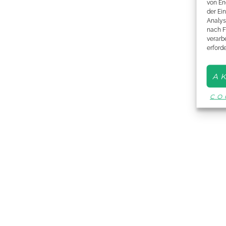
von En
der Ei
Analys
nach F
verarbe
erford
A
CO