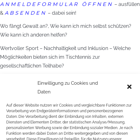
ANMELDEFORMULAR ÖFFNEN
– ausfüllen
&
ABSENDEN
– dabei sein!
Wo fängt Gewalt an?, Wie kann ich mich selbst schützen?
Wie kann ich anderen helfen?
Wertvoller Sport – Nachhaltigkeit und Inklusion – Welche
Möglichkeiten bieten sich im Tischtennis zur
gesellschaftlichen Teilhabe?
Weitere Infos findest du in der
AUSSCHREIBUNG
.
Einwilligung zu Cookies und
Daten
->Wird aufgrund der aktuellen Situation wegen des
Coronavirus abgesagt und im nächsten Jahr nachgeholt.
Auf dieser Website nutzen wir Cookies und vergleichbare Funktionen zur
Verarbeitung von Endgeräteinformationen und personenbezogenen
Daten. Die Verarbeitung dient der Einbindung von Inhalten, externen
Diensten und Elementen Dritter, der statistischen Analyse/Messung,
personalisierten Werbung sowie der Einbindung sozialer Medien. Je nach
Funktion werden dabei Daten an Dritte weitergegeben und von diesen
verarbeitet. Diese Einwilligung ist freiwillig, für die Nutzung unserer