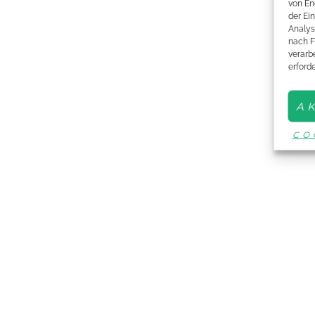
von En
der Ei
Analys
nach F
verarbe
erford
A
CO