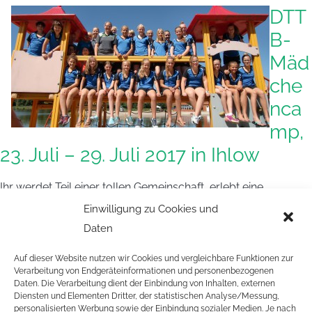
DTT
B-
Mäd
che
nca
mp,
23. Juli – 29. Juli 2017 in Ihlow
Ihr werdet Teil einer tollen Gemeinschaft, erlebt eine
abwechslungsreiche Woche mit viel Bewegung und Spaß.
Einwilligung zu Cookies und
Tischtennis-Training, Fitnessparcours, Tanzen, Skaten,
Daten
Schwimmen – für jede von euch ist sicher etwas dabei. Die
Auf dieser Website nutzen wir Cookies und vergleichbare Funktionen zur
Abendgestaltung plant ihr gemeinsam. Wollt ihr dabei sein?
Verarbeitung von Endgeräteinformationen und personenbezogenen
Die Teilnahmebedingungen könnt ihr euch in
Daten. Die Verarbeitung dient der Einbindung von Inhalten, externen
Diensten und Elementen Dritter, der statistischen Analyse/Messung,
der
AUSSCHREIBUNG MÄDCHENCAMP
personalisierten Werbung sowie der Einbindung sozialer Medien. Je nach