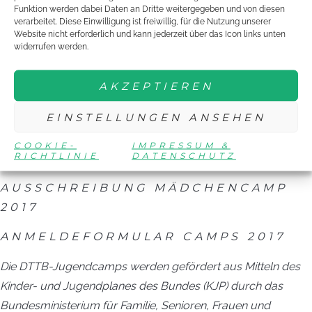
Funktion werden dabei Daten an Dritte weitergegeben und von diesen
2017
ansehen.
verarbeitet. Diese Einwilligung ist freiwillig, für die Nutzung unserer
Website nicht erforderlich und kann jederzeit über das Icon links unten
Der Anmeldeschluss für beide Camps ist der 6. März 2017.
widerrufen werden.
Das Anmeldeformular könnt ihr hier herunterladen:
ANMELDEFORMULAR CAMPS 2017
AKZEPTIEREN
Wenn ihr Fragen habt, wendet euch an die DTTB-
EINSTELLUNGEN ANSEHEN
Jugendsekretärin Melanie Buder (Mail:
BUDER.DTTB@TISCHTENNIS.DE
/
COOKIE-
IMPRESSUM &
RICHTLINIE
DATENSCHUTZ
Telefon: 069-695019-12)
AUSSCHREIBUNG MÄDCHENCAMP
2017
ANMELDEFORMULAR CAMPS 2017
Die DTTB-Jugendcamps werden gefördert aus Mitteln des
Kinder- und Jugendplanes des Bundes (KJP) durch das
Bundesministerium für Familie, Senioren, Frauen und