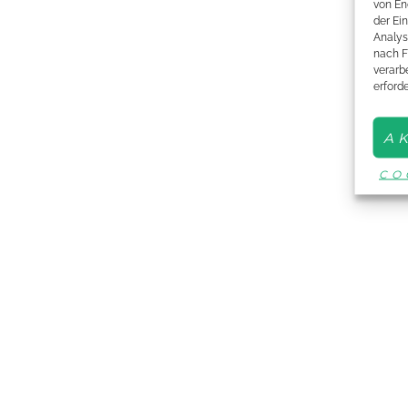
von En
der Ei
Analys
nach F
verarbe
erford
A
CO