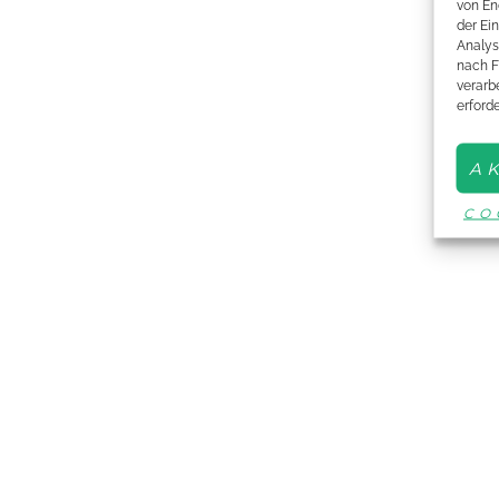
von En
der Ei
Analys
nach F
verarbe
erford
A
CO