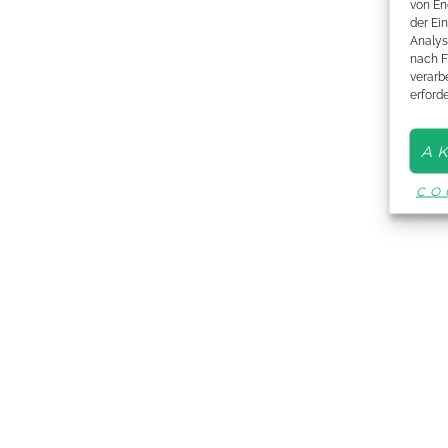
von En
der Ei
Analys
nach F
verarbe
erford
A
CO