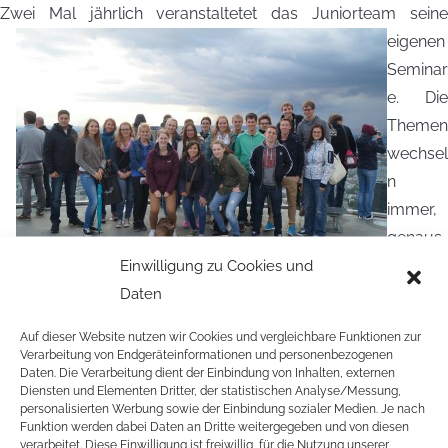
Zwei Mal jährlich veranstaltetet
das Juniorteam sein
eigenen
Seminar
e. Die
Themen
wechsel
n
immer,
genaus
o wie
Einwilligung zu Cookies und
die Veranstaltungsorte. Herzlich eingeladen sind auch junge
Daten
Engagierte, die nicht im Juniorteam sind. Die Seminare finden
Auf dieser Website nutzen wir Cookies und vergleichbare Funktionen zur
immer von Freitagnachmittag bis Sonntagmittag statt –
Verarbeitung von Endgeräteinformationen und personenbezogenen
Daten. Die Verarbeitung dient der Einbindung von Inhalten, externen
neben Vorträgen und Workshops sorgen die Organisatoren
Diensten und Elementen Dritter, der statistischen Analyse/Messung,
auch immer für ein abwechselndes Rahmen- und
personalisierten Werbung sowie der Einbindung sozialer Medien. Je nach
Funktion werden dabei Daten an Dritte weitergegeben und von diesen
Abendprogramm. Die Teilnahme kostet 30 Euro. Darin
verarbeitet. Diese Einwilligung ist freiwillig, für die Nutzung unserer