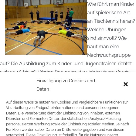
Wie führt man Kinder
auf spielerische Art
an Tischtennis heran?
Welche Übungen
sind sinnvoll? Wie
baut man eine
Nachwuchsgruppe
auf? Die Ausbildung zum Kinder- und Jugendtrainer, richtet
sich an 16 bis 26-jährige Personen, die sich in einem Verein
oder einer Schule engagieren oder engagieren wollen.
Einwilligung zu Cookies und
Daten
ANMELDEFORMULAR HAMBURG
Auf dieser Website nutzen wir Cookies und vergleichbare Funktionen zur
AUSSCHREIBUNG HAMBURG
Verarbeitung von Endgeräteinformationen und personenbezogenen
Daten. Die Verarbeitung dient der Einbindung von Inhalten, externen
Diensten und Elementen Dritter, der statistischen Analyse/Messung,
personalisierten Werbung sowie der Einbindung sozialer Medien. Je nach
Funktion werden dabei Daten an Dritte weitergegeben und von diesen
verarbeitet. Diese Einwilligung ist freiwillig, für die Nutzung unserer