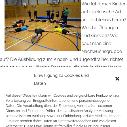
Wie führt man Kinder
auf spielerische Art
an Tischtennis heran?
Welche Übungen
sind sinnvoll? Wie
baut man eine
Nachwuchsgruppe
auf? Die Ausbildung zum Kinder- und Jugendtrainer, richtet
sich an 16 bis 26-jährige Personen, die sich in einem Verein
oder einer Schule engagieren oder engagieren wollen.
Einwilligung zu Cookies und
Daten
ANMELDEFORMULAR NEUSTADT
(PTTV)
Auf dieser Website nutzen wir Cookies und vergleichbare Funktionen zur
Verarbeitung von Endgeräteinformationen und personenbezogenen
Daten. Die Verarbeitung dient der Einbindung von Inhalten, externen
AUSSCHREIBUNG NEUSTADT (PTTV)
Diensten und Elementen Dritter, der statistischen Analyse/Messung,
personalisierten Werbung sowie der Einbindung sozialer Medien. Je nach
Funktion werden dabei Daten an Dritte weitergegeben und von diesen
verarbeitet. Diese Einwilligung ist freiwillig, für die Nutzung unserer