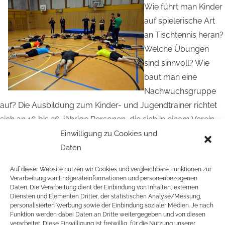
Wie führt man Kinder
auf spielerische Art
an Tischtennis heran?
Welche Übungen
sind sinnvoll? Wie
baut man eine
Nachwuchsgruppe
auf? Die Ausbildung zum Kinder- und Jugendtrainer richtet
sich an 16 bis 26-jährige Personen, die sich in einem Verein
oder einer Schule engagieren oder engagieren wollen. Am 7.
Einwilligung zu Cookies und
und 8. November findet eine der Ausbildungen in Roßbach
Daten
statt. Meldet euch an.
Auf dieser Website nutzen wir Cookies und vergleichbare Funktionen zur
Verarbeitung von Endgeräteinformationen und personenbezogenen
ANMELDEFORMULAR ROSSBACH
Daten. Die Verarbeitung dient der Einbindung von Inhalten, externen
Diensten und Elementen Dritter, der statistischen Analyse/Messung,
AUSSCHREIBUNG ROSSBACH
personalisierten Werbung sowie der Einbindung sozialer Medien. Je nach
Funktion werden dabei Daten an Dritte weitergegeben und von diesen
verarbeitet. Diese Einwilligung ist freiwillig, für die Nutzung unserer