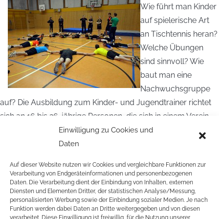
Wie führt man Kinder
auf spielerische Art
an Tischtennis heran?
Welche Übungen
sind sinnvoll? Wie
baut man eine
Nachwuchsgruppe
auf? Die Ausbildung zum Kinder- und Jugendtrainer richtet
sich an 16 bis 26-jährige Personen, die sich in einem Verein
oder einer Schule engagieren oder engagieren wollen.
Einwilligung zu Cookies und
Daten
ANMELDEFORMULAR WITTEN
Auf dieser Website nutzen wir Cookies und vergleichbare Funktionen zur
AUSSCHREIBUNG WITTEN
Verarbeitung von Endgeräteinformationen und personenbezogenen
Daten. Die Verarbeitung dient der Einbindung von Inhalten, externen
Ihr wollt mehr über die Kinder- und Jugendtrainerausbildung
Diensten und Elementen Dritter, der statistischen Analyse/Messung,
personalisierten Werbung sowie der Einbindung sozialer Medien. Je nach
erfahren?
DANN INFORMIERT EUCH
Funktion werden dabei Daten an Dritte weitergegeben und von diesen
verarbeitet. Diese Einwilligung ist freiwillig, für die Nutzung unserer