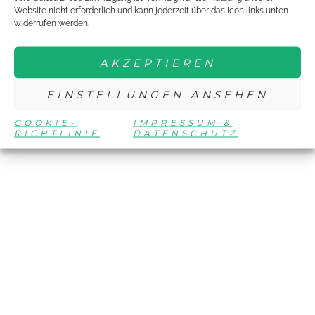
HIER IN DER RUBRIK KJTA.
Website nicht erforderlich und kann jederzeit über das Icon links unten
widerrufen werden.
Fotos zur Kinder- und Jugendtrainerausbildung findet ihr in
unseren
FOTOGALERIEN.
AKZEPTIEREN
EINSTELLUNGEN ANSEHEN
COOKIE-
IMPRESSUM &
RICHTLINIE
DATENSCHUTZ