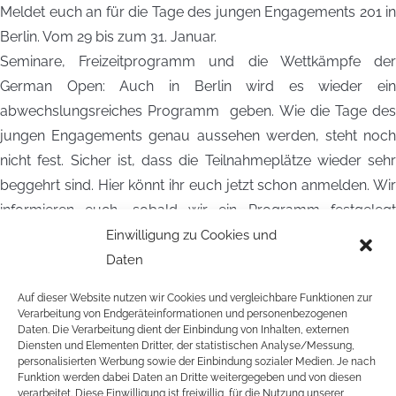
Meldet euch an für die Tage des jungen Engagements 201 in
Berlin. Vom 29 bis zum 31. Januar.
Seminare, Freizeitprogramm und die Wettkämpfe der
German Open: Auch in Berlin wird es wieder ein
abwechslungsreiches Programm geben. Wie die Tage des
jungen Engagements genau aussehen werden, steht noch
nicht fest. Sicher ist, dass die Teilnahmeplätze wieder sehr
beggehrt sind. Hier könnt ihr euch jetzt schon anmelden. Wir
informieren euch, sobald wir ein Programm festgelegt
haben.
Einwilligung zu Cookies und
Daten
AUSSCHREIBUNG TDJE 2016
Auf dieser Website nutzen wir Cookies und vergleichbare Funktionen zur
ANMELDEFORMULAR TDJE 2016
Verarbeitung von Endgeräteinformationen und personenbezogenen
Daten. Die Verarbeitung dient der Einbindung von Inhalten, externen
Hier findet ihr noch Infos zu den letzten Tagen des jungen
Diensten und Elementen Dritter, der statistischen Analyse/Messung,
personalisierten Werbung sowie der Einbindung sozialer Medien. Je nach
Engagement:
Funktion werden dabei Daten an Dritte weitergegeben und von diesen
verarbeitet. Diese Einwilligung ist freiwillig, für die Nutzung unserer