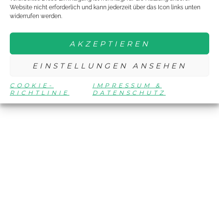
BROSCHÜRE TDJE 2015 IN BREMEN
Website nicht erforderlich und kann jederzeit über das Icon links unten
widerrufen werden.
TDJE 2014 IN MAGDEBURG
AKZEPTIEREN
BROSCHÜRE TDJE 201
EINSTELLUNGEN ANSEHEN
TDJE-ARCHIV
COOKIE-
IMPRESSUM &
RICHTLINIE
DATENSCHUTZ