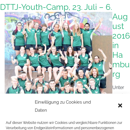
DTTJ-Youth-Camp, 23. Juli –
6.
Aug
ust
2016
in
Ha
mbu
rg
Unter
Anleitun
Einwilligung zu Cookies und
g
Daten
lizenzier
ter
Auf dieser Website nutzen wir Cookies und vergleichbare Funktionen zur
Trainer spielt ihr mindestens einmal am Tag Tischtennis.
Verarbeitung von Endgeräteinformationen und personenbezogenen