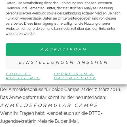
Daten. Die Verarbeitung dient der Einbindung von Inhalten, externen
Training ist aber nicht alles. Beim Camp trefft ihr auf
Diensten und Elementen Dritter, der statistischen Analyse/Messung,
personalisierten Werbung sowie der Einbindung sozialer Medien. Je nach
Jugendliche aus unterschiedlichen Kulturen. Gemeinsam
Funktion werden dabei Daten an Dritte weitergegeben und von diesen
lernt ihr die schönsten Ecken Hamburgs kennen, lasst euch
verarbeitet. Diese Einwilligung ist freiwillig, für die Nutzung unserer
Website nicht erforderlich und kann jederzeit über das Icon links unten
vom Museum „Dialog im Dunkeln“ faszinieren und werdet ein
widerrufen werden.
Team beim Drachenbootfahren. Ihr besteht sportliche
Herausforderungen und gestaltet abwechslungsreiche
AKZEPTIEREN
Abende.
Die Teilnahmebedingungen könnt ihr euch in
EINSTELLUNGEN ANSEHEN
AUSSCHREIBUNG DES YOUTHCAMPS
COOKIE-
IMPRESSUM &
ansehen.
RICHTLINIE
DATENSCHUTZ
Der Anmeldeschluss für beide Camps ist der 7. März 2016.
Das Anmeldeformular könnt ihr hier herunterladen:
ANM
ELDEFORMULAR CAMPS
Wenn ihr Fragen habt, wendet euch an die DTTB-
Jugendsekretärin Melanie Buder (Mail: