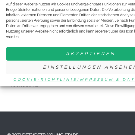
Auf dieser Website nutzen wir Cookies und vergleichbare Funktionen zur Ver
DTTJ
Endgeräteinformationen und personenbezogenen Daten. Die Verarbeitung die
Inhalten, externen Diensten und Elementen Dritter, der statistischen Analys
NEWSLETTER
personalisierten Werbung sowie der Einbindung sozialer Medien. Je nach Fu
Daten an Dritte weitergegeben und von diesen verarbeitet. Diese Einwilligung is
EVENTS
Nutzung unserer Website nicht erforderlich und kann jederzeit über das Icon 
werden.
MITMACHEN
AKZEPTIEREN
BUNDESFREIWILLIGENDIENST
EINSTELLUNGEN ANSEHE
JUNIORTEAM
JUST FOR GIRLS
COOKIE-RICHTLINIE
IMPRESSUM & DA
YOUNG STARS