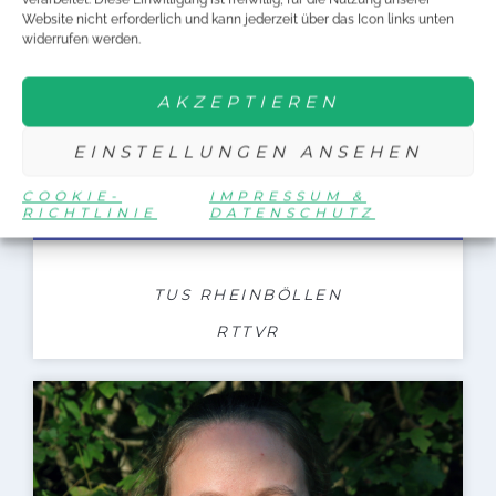
Website nicht erforderlich und kann jederzeit über das Icon links unten
widerrufen werden.
AKZEPTIEREN
EINSTELLUNGEN ANSEHEN
COOKIE-
IMPRESSUM &
RICHTLINIE
DATENSCHUTZ
GABRIELA YFANTIDIS
TUS RHEINBÖLLEN
RTTVR