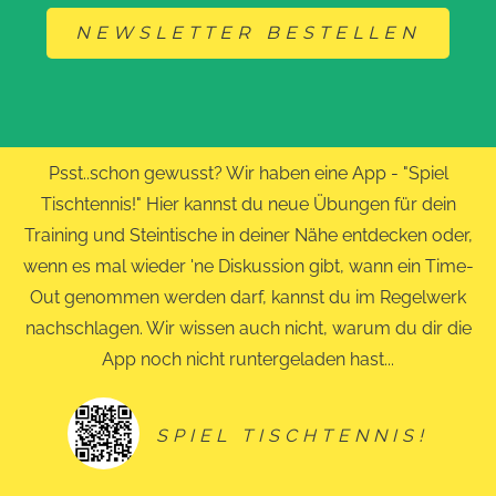
NEWSLETTER BESTELLEN
Psst..schon gewusst? Wir haben eine App - "Spiel
Tischtennis!" Hier kannst du neue Übungen für dein
Training und Steintische in deiner Nähe entdecken oder,
wenn es mal wieder 'ne Diskussion gibt, wann ein Time-
Out genommen werden darf, kannst du im Regelwerk
nachschlagen. Wir wissen auch nicht, warum du dir die
App noch nicht runtergeladen hast...
SPIEL TISCHTENNIS!