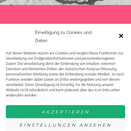
GIRLS-WEEKEND
Einwilligung zu Cookies und
Daten
Erlebe ein aktives wie kreatives Trainingswochenende mit
Auf dieser Website nutzen wir Cookies und vergleichbare Funktionen zur
Verarbeitung von Endgeräteinformationen und personenbezogenen
qualifizierten Trainerinnen. Dabei ist egal, wie lange du
Daten. Die Verarbeitung dient der Einbindung von Inhalten, externen
schon Tischtennis spielst.
Diensten und Elementen Dritter, der statistischen Analyse/Messung,
personalisierten Werbung sowie der Einbindung sozialer Medien. Je nach
Funktion werden dabei Daten an Dritte weitergegeben und von diesen
verarbeitet. Diese Einwilligung ist freiwillig, für die Nutzung unserer
ERFAHRE MEHR
Website nicht erforderlich und kann jederzeit über das Icon links unten
widerrufen werden.
MÄDCHEN-CAMP
AKZEPTIEREN
Eine Woche voller Tischtennis und Spaß und das direkt
EINSTELLUNGEN ANSEHEN