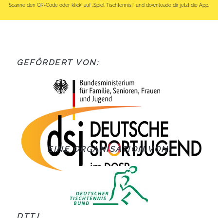
Scanne den QR-Code oder klick‘ auf „Spiel Tischtennis!“ und downloade dir jetzt die App.
GEFÖRDERT VON:
EINE ORGANISATION VON:
DTTJ