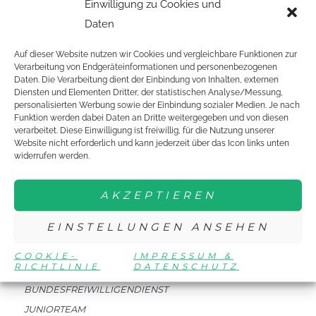
Einwilligung zu Cookies und
Daten
Auf dieser Website nutzen wir Cookies und vergleichbare Funktionen zur
EINE ORGANISATION VON:
Verarbeitung von Endgeräteinformationen und personenbezogenen
Daten. Die Verarbeitung dient der Einbindung von Inhalten, externen
Diensten und Elementen Dritter, der statistischen Analyse/Messung,
personalisierten Werbung sowie der Einbindung sozialer Medien. Je nach
Funktion werden dabei Daten an Dritte weitergegeben und von diesen
verarbeitet. Diese Einwilligung ist freiwillig, für die Nutzung unserer
Website nicht erforderlich und kann jederzeit über das Icon links unten
widerrufen werden.
DTTJ
AKZEPTIEREN
NEWSLETTER
EVENTS
EINSTELLUNGEN ANSEHEN
COOKIE-
IMPRESSUM &
MITMACHEN
RICHTLINIE
DATENSCHUTZ
BUNDESFREIWILLIGENDIENST
JUNIORTEAM