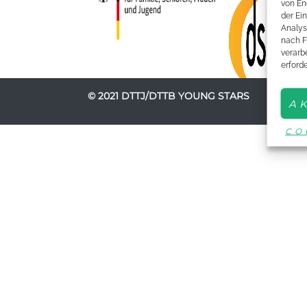
von En
der Ei
Analys
nach F
verarbe
erford
© 2021 DTTJ/DTTB YOUNG STARS
A
CO