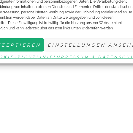
dgeräteinformationen und personenbezogenen Daten. Die Verarbeitung dient
nbindung von Inhalten, externen Diensten und Elementen Dritter, der statistischen
e/Messung, personalisierten Werbung sowie der Einbindung sozialer Medien. Je
unktion werden dabei Daten an Dritte weitergegeben und von diesen
itet. Diese Einwilligung ist freiwillig, für die Nutzung unserer Website nicht
erlich und kann jederzeit über das Icon links unten widerrufen werden.
IMPRESSUM & DATENSCH
KZEPTIEREN
EINSTELLUNGEN ANSEH
OKIE-RICHTLINIE
IMPRESSUM & DATENSCH