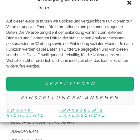
Daten
Auf dieser Website nutzen wir Cookies und vergleichbare Funktionen zur
EINE ORGANISATION VON:
Verarbeitung von Endgeräteinformationen und personenbezogenen
Daten. Die Verarbeitung dient der Einbindung von Inhalten, externen
Diensten und Elementen Dritter, der statistischen Analyse/Messung,
personalisierten Werbung sowie der Einbindung sozialer Medien. Je nach
Funktion werden dabei Daten an Dritte weitergegeben und von diesen
verarbeitet. Diese Einwilligung ist freiwillig, für die Nutzung unserer
Website nicht erforderlich und kann jederzeit über das Icon links unten
widerrufen werden.
DTTJ
NEWSLETTER
AKZEPTIEREN
EVENTS
EINSTELLUNGEN ANSEHEN
MITMACHEN
COOKIE-
IMPRESSUM &
RICHTLINIE
DATENSCHUTZ
BUNDESFREIWILLIGENDIENST
JUNIORTEAM