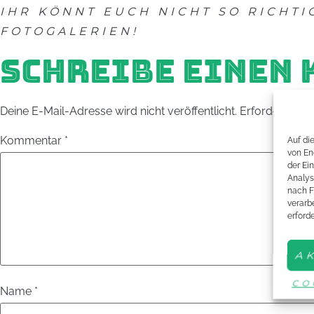
IHR KÖNNT EUCH NICHT SO RICHTI
FOTOGALERIEN!
SCHREIBE EINEN
Deine E-Mail-Adresse wird nicht veröffentlicht.
Erforderliche 
Kommentar
*
Auf di
von En
der Ei
Analys
nach F
verarbe
erford
A
CO
Name
*