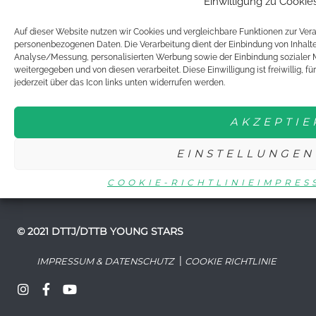
Einwilligung zu Cookie
MITMACHEN
Auf dieser Website nutzen wir Cookies und vergleichbare Funktionen zur Ve
personenbezogenen Daten. Die Verarbeitung dient der Einbindung von Inhalten
BUNDESFREIWILLIGENDIENST
Analyse/Messung, personalisierten Werbung sowie der Einbindung sozialer M
weitergegeben und von diesen verarbeitet. Diese Einwilligung ist freiwillig, f
JUNIORTEAM
jederzeit über das Icon links unten widerrufen werden.
JUST FOR GIRLS
YOUNG STARS
AKZEPTIE
EINSTELLUNGEN
COOKIE-RICHTLINIE
IMPRES
© 2021 DTTJ/DTTB YOUNG STARS
|
IMPRESSUM & DATENSCHUTZ
COOKIE RICHTLINIE