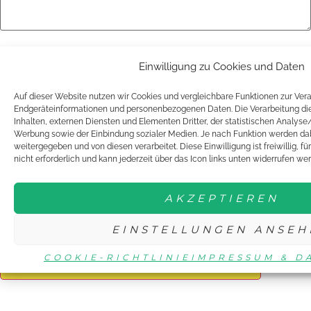
Name
*
Einwilligung zu Cookies und Daten
Auf dieser Website nutzen wir Cookies und vergleichbare Funktionen zur Ver
Endgeräteinformationen und personenbezogenen Daten. Die Verarbeitung die
E-Mail-Adresse
*
Inhalten, externen Diensten und Elementen Dritter, der statistischen Analys
Werbung sowie der Einbindung sozialer Medien. Je nach Funktion werden dab
weitergegeben und von diesen verarbeitet. Diese Einwilligung ist freiwillig, f
nicht erforderlich und kann jederzeit über das Icon links unten widerrufen we
Website
AKZEPTIEREN
Name, E-Mail-Adresse und Website in diesem Browser für
meinen nächsten Kommentar speichern.
EINSTELLUNGEN ANSEH
COOKIE-RICHTLINIE
IMPRESSUM & D