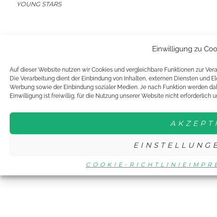
YOUNG STARS
Einwilligung zu Co
Auf dieser Website nutzen wir Cookies und vergleichbare Funktionen zur V
Die Verarbeitung dient der Einbindung von Inhalten, externen Diensten und E
© 2021 DTTJ/DTTB YOUNG STARS
Werbung sowie der Einbindung sozialer Medien. Je nach Funktion werden dab
Einwilligung ist freiwillig, für die Nutzung unserer Website nicht erforderlich
|
IMPRESSUM & DATENSCHUTZ
COOKIE RICHTLINIE
AKZEPT
EINSTELLUNG
COOKIE-RICHTLINIE
IMPR