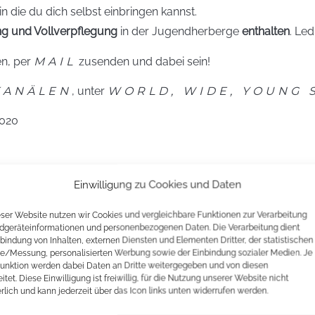
 in die du dich selbst einbringen kannst.
g und Vollverpflegung
in der Jugendherberge
enthalten
. Led
en, per
MAIL
zusenden und dabei sein!
KANÄLEN
, unter
WORLD, WIDE, YOUNG 
2020
!
Einwilligung zu Cookies und Daten
 KOMMENTAR
eser Website nutzen wir Cookies und vergleichbare Funktionen zur Verarbeitung
dgeräteinformationen und personenbezogenen Daten. Die Verarbeitung dient
nbindung von Inhalten, externen Diensten und Elementen Dritter, der statistischen
e/Messung, personalisierten Werbung sowie der Einbindung sozialer Medien. Je
Felder sind mit
*
markiert
unktion werden dabei Daten an Dritte weitergegeben und von diesen
itet. Diese Einwilligung ist freiwillig, für die Nutzung unserer Website nicht
erlich und kann jederzeit über das Icon links unten widerrufen werden.