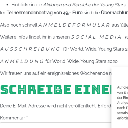
Einblicke in die
Aktionen und Bereiche der Young Stars
,
Im
Teilnehmendenbetrag von 49,- Euro
sind die
Übernachtun
Also noch schnell
ANMELDEFORMULAR
ausfüll
Weitere Infos findet ihr in unseren
SOCIAL MEDIA 
AUSSCHREIBUNG
für World, Wide, Young Stars 
ANMELDUNG
für World, Wide, Young Stars 2020
Wir freuen uns auf ein ereignisreiches Wochenende mit euch
SCHREIBE EINEN
Auf di
von En
der Ei
Analys
Deine E-Mail-Adresse wird nicht veröffentlicht.
Erforderliche 
nach F
verarbe
Kommentar
*
erford