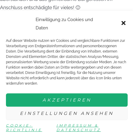
Anschluss entschädigte für vieles! 🙂
Einwilligung zu Cookies und
Ende Juni fand dann bereits das Abschlussseminar in Fulda
Daten
statt. Hier kamen zum ersten und einzigen Mal (fast) alle
Bundesfreiwilligen zusammen. Hier hatten wir die Aufgabe,
Auf dieser Website nutzen wir Cookies und vergleichbare Funktionen zur
einen Kurzfilm zum Thema „Bundesfreiwilligendienst im
Verarbeitung von Endgeräteinformationen und personenbezogenen
Daten. Die Verarbeitung dient der Einbindung von Inhalten, externen
Tischtennis“ zu erstellen. Dazu bildeten wir Kleingruppen,
Diensten und Elementen Dritter, der statistischen Analyse/Messung,
sodass am Ende neun verschieden Filme entstanden. Hierbei
personalisierten Werbung sowie der Einbindung sozialer Medien. Je nach
Funktion werden dabei Daten an Dritte weitergegeben und von diesen
kamen verschiedene interessante und teils auch lustige Clips
verarbeitet. Diese Einwilligung ist freiwillig, für die Nutzung unserer
zustande. Bei knapp 40 Grad Celsius wurden auch andere
Website nicht erforderlich und kann jederzeit über das Icon links unten
widerrufen werden.
Aktivitäten durchgeführt, wie z.B. „AquaFitness“ im Freibad
und eine Kanutour auf der Fulda. Hierbei hat es jedoch nur
AKZEPTIEREN
ein Boot geschafft ins Wasser zu fallen, die anderen kamen
dann aber zum Teil auch nicht trocken ans Ziel. Dies war eine
EINSTELLUNGEN ANSEHEN
sehr gelungene Abschlusswoche, bei der wir nochmal viel
COOKIE-
IMPRESSUM &
Spaß zusammen hatten.
RICHTLINIE
DATENSCHUTZ