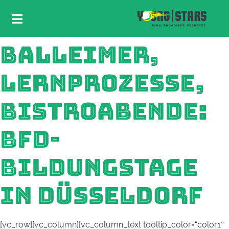
BALLEIMER,
LERNPROZESSE,
BISTROABENDE:
BFD-
BILDUNGSTAGE
IN DÜSSELDORF
[vc_row][vc_column][vc_column_text tooltip_color=“color1″