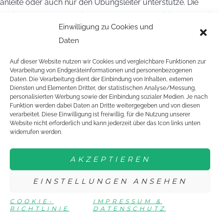
anleite oder auch nur den Übungsleiter unterstütze. Die
Breitensportgruppen sind, neben dem TT-Training, auch die
Einwilligung zu Cookies und
Gruppen, die mir am meisten Freude bereiten. Natürlich gibt
Daten
es einige Kinder, die aus der Reihe tanzen, aber das war
schon immer so und das wird auch immer so sein. Darüber
Auf dieser Website nutzen wir Cookies und vergleichbare Funktionen zur
hinaus stehen einige Sitzungen der verschiedenen
Verarbeitung von Endgeräteinformationen und personenbezogenen
Daten. Die Verarbeitung dient der Einbindung von Inhalten, externen
Abteilungsvorstände an, ich schreibe Berichte für die
Diensten und Elementen Dritter, der statistischen Analyse/Messung,
personalisierten Werbung sowie der Einbindung sozialer Medien. Je nach
Vereinsnachrichten und die „Dorf-Zeitung“, betreue
Funktion werden dabei Daten an Dritte weitergegeben und von diesen
Tischtennisspiele der Schüler- und Jugendmannschaft und
verarbeitet. Diese Einwilligung ist freiwillig, für die Nutzung unserer
Website nicht erforderlich und kann jederzeit über das Icon links unten
leite und organisiere ein Filmprojekt, welches in den
widerrufen werden.
nächsten Tagen/Wochen abgeschlossen ist und einen
Imagefilm des TuS Hillegossen hervorgebracht hat.
AKZEPTIEREN
Den Spaß am Tischtennis wiederentdeckt
EINSTELLUNGEN ANSEHEN
Dank der Seminare des DTTB und des Mitgestaltens des
COOKIE-
IMPRESSUM &
Tischtennistrainings habe ich den Spaß an dieser Sportart
RICHTLINIE
DATENSCHUTZ