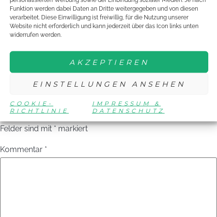
Funktion werden dabei Daten an Dritte weitergegeben und von diesen
Die Erlebnisse können auf
YOUNG-STARS.DE
und
verarbeitet. Diese Einwilligung ist freiwillig, für die Nutzung unserer
auf der
YOUNG-STARS-FACEBOOKSEITE
Website nicht erforderlich und kann jederzeit über das Icon links unten
widerrufen werden.
verfolgt werden.
SCHREIBE EINEN
AKZEPTIEREN
KOMMENTAR
EINSTELLUNGEN ANSEHEN
COOKIE-
IMPRESSUM &
RICHTLINIE
DATENSCHUTZ
Deine E-Mail-Adresse wird nicht veröffentlicht.
Erforderliche
Felder sind mit
*
markiert
Kommentar
*