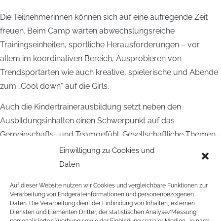
Die Teilnehmerinnen können sich auf eine aufregende Zeit
freuen. Beim Camp warten abwechslungsreiche
Trainingseinheiten, sportliche Herausforderungen – vor
allem im koordinativen Bereich, Ausprobieren von
Trendsportarten wie auch kreative, spielerische und Abende
zum „Cool down“ auf die Girls.
Auch die Kindertrainerausbildung setzt neben den
Ausbildungsinhalten einen Schwerpunkt auf das
Gemeinschafts- und Teamgefühl. Gesellschaftliche Themen
werden in den Einheiten „Sport mit Courage“ und „Inklusion“
Einwilligung zu Cookies und
aufgegriffen und besprochen. Zudem gilt es
Daten
gemeinschaftlich die Höhenangst zu überwinden und
Auf dieser Website nutzen wir Cookies und vergleichbare Funktionen zur
Courage zu zeigen.
Verarbeitung von Endgeräteinformationen und personenbezogenen
Daten. Die Verarbeitung dient der Einbindung von Inhalten, externen
Das Ihlow-Team freut sich auf eine spannende Woche.
Diensten und Elementen Dritter, der statistischen Analyse/Messung,
personalisierten Werbung sowie der Einbindung sozialer Medien. Je nach