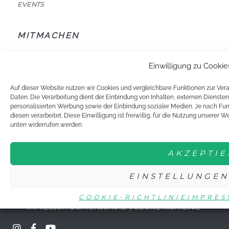
EVENTS
MITMACHEN
BUNDESFREIWILLIGENDIENST
Einwilligung zu Cooki
JUNIORTEAM
JUST FOR GIRLS
Auf dieser Website nutzen wir Cookies und vergleichbare Funktionen zur V
Daten. Die Verarbeitung dient der Einbindung von Inhalten, externen Dienste
YOUNG STARS
personalisierten Werbung sowie der Einbindung sozialer Medien. Je nach Fu
diesen verarbeitet. Diese Einwilligung ist freiwillig, für die Nutzung unserer W
unten widerrufen werden.
AKZEPTIE
EINSTELLUNGEN
© 2021 DTTJ/DTTB YOUNG STARS
COOKIE-RICHTLINIE
IMPRES
|
IMPRESSUM & DATENSCHUTZ
COOKIE RICHTLINIE