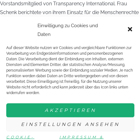
Vorstandsmitglied von Transparency International. Frau
Schenk berichtete von ihrem Einsatz für die Menschenrechte
im Sport. Gemeinsam reflektierten wir ob die Menschrechte
Einwilligung zu Cookies und
im Rahmen der Youth Olympic Games in Buenos Aires
Daten
eingehalten wurden. Werden die Arbeiter, die beim Bau der
Sportstätten beschäftigt sind, fair behandelt? Was passiert
Auf dieser Website nutzen wir Cookies und vergleichbare Funktionen zur
Verarbeitung von Endgeräteinformationen und personenbezogenen
mit den Wohnungen im olympischen Dorf nach den Spielen?
Daten. Die Verarbeitung dient der Einbindung von Inhalten, externen
Diensten und Elementen Dritter, der statistischen Analyse/Messung,
Eine weitere gesellschaftlich interessante Erfahrung war der
personalisierten Werbung sowie der Einbindung sozialer Medien. Je nach
Funktion werden dabei Daten an Dritte weitergegeben und von diesen
Besuch eines Fußball Straßenprojektes in einem der ärmsten
verarbeitet. Diese Einwilligung ist freiwillig, für die Nutzung unserer
Viertel in Buenos Aires. Schon auf dem Weg dorthin wurde
Website nicht erforderlich und kann jederzeit über das Icon links unten
widerrufen werden.
uns klar, dass die Leute dort unter sehr einfachen
Bedingungen leben. Doch umso herzlicher wurden wir von
AKZEPTIEREN
den Kindern und den Leitern des Projektes empfangen und
wir konnten gemeinsam einen schönen Nachmittag mit viel
EINSTELLUNGEN ANSEHEN
Sport und Spaß verbringen. Auch wenn die Verständigung
COOKIE-
IMPRESSUM &
anfangs schwierig war wurde schnell klar; Sport verbindet!