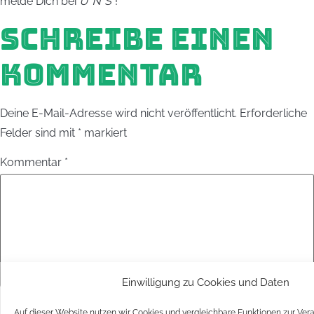
melde Dich bei
UNS
!
SCHREIBE EINEN
KOMMENTAR
Deine E-Mail-Adresse wird nicht veröffentlicht.
Erforderliche
Felder sind mit
*
markiert
Kommentar
*
Einwilligung zu Cookies und Daten
Name
*
Auf dieser Website nutzen wir Cookies und vergleichbare Funktionen zur Ver