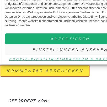
Endgeräteinformationen und personenbezogenen Daten. Die Verarbeitung die
von Inhalten, externen Diensten und Elementen Dritter, der statistischen An
personalisierten Werbung sowie der Einbindung sozialer Medien. Je nach Fu
Daten an Dritte weitergegeben und von diesen verarbeitet. Diese Einwilligung is
E-Mail-Adresse
*
Nutzung unserer Website nicht erforderlich und kann jederzeit über das Icon 
widerrufen werden.
Website
AKZEPTIEREN
EINSTELLUNGEN ANSEHE
Name, E-Mail-Adresse und Website in diesem Browser für
meinen nächsten Kommentar speichern.
COOKIE-RICHTLINIE
IMPRESSUM & DAT
GEFÖRDERT VON: