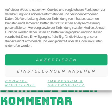
enthalten sind allerdings Übernachtung, Verpflegung und die
Fahrtkosten (Bahnfahrt, 2. Klasse Sparpreis, bei einer Fahrt
Auf dieser Website nutzen wir Cookies und vergleichbare Funktionen zur
Verarbeitung von Endgeräteinformationen und personenbezogenen
mit dem PKW werden max. 130 Euro (0,20 €/km) erstattet.
Daten. Die Verarbeitung dient der Einbindung von Inhalten, externen
Diensten und Elementen Dritter, der statistischen Analyse/Messung,
Das erste Seminar 2016 findet vom 15. bis zum 17. April in
personalisierten Werbung sowie der Einbindung sozialer Medien. Je nach
Mainz statt. Das Thema ist „Moderne Jugendarbeit im Verein:
Funktion werden dabei Daten an Dritte weitergegeben und von diesen
verarbeitet. Diese Einwilligung ist freiwillig, für die Nutzung unserer
Gemeinschaft, Engagement, Organisation“.
Website nicht erforderlich und kann jederzeit über das Icon links unten
widerrufen werden.
ANMELDEFORMULAR
JUNIORTEAMSEMINAR MAINZ
AKZEPTIEREN
AUSSCHREIBUNG
EINSTELLUNGEN ANSEHEN
JUNIORTEAMSEMINAR MAINZ
COOKIE-
IMPRESSUM &
SCHREIBE EINEN
RICHTLINIE
DATENSCHUTZ
KOMMENTAR