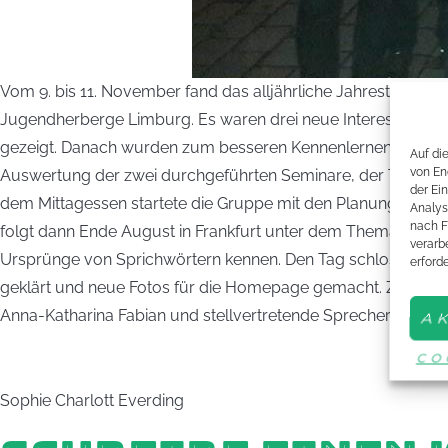
Vom 9. bis 11. November fand das alljährliche Jahrestreffen
Jugendherberge Limburg. Es waren drei neue Interessierte 
gezeigt. Danach wurden zum besseren Kennenlernen verschie
Auf di
von En
Auswertung der zwei durchgeführten Seminare, der Tage des
der Ei
dem Mittagessen startete die Gruppe mit den Planungen für
Analys
nach F
folgt dann Ende August in Frankfurt unter dem Thema Moder
verarbe
Ursprünge von Sprichwörtern kennen. Den Tag schloss die
erford
geklärt und neue Fotos für die Homepage gemacht. Zudem wu
Anna-Katharina Fabian und stellvertretende Sprecherin Jacquel
A
CO
Sophie Charlott Everding