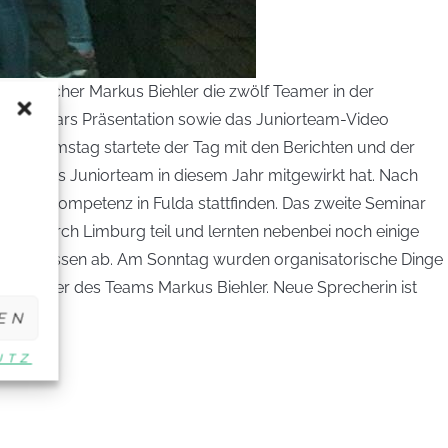
der Sprecher Markus Biehler die zwölf Teamer in der
oung-Stars Präsentation sowie das Juniorteam-Video
Am Samstag startete der Tag mit den Berichten und der
nen das Juniorteam in diesem Jahr mitgewirkt hat. Nach
thodenkompetenz in Fulda stattfinden. Das zweite Seminar
ng durch Limburg teil und lernten nebenbei noch einige
chen essen ab. Am Sonntag wurden organisatorische Dinge
Sprecher des Teams Markus Biehler. Neue Sprecherin ist
EN
UTZ