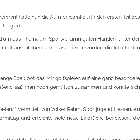
ferent hatte nun die Aufmerksamkeit für den ersten Teil des
 fungierten.
und um das Thema „Im Sportverein in guten Händen“ unter der
en mit anschließendem Präsentieren wurden die Inhalte den
nge Spaß bot das Minigolfspielen auf eine ganz besondere
schließend saß man noch gemütlich zusammen und konnte sich
enz“, vermittelt von Volker Rehm, Sportjugend Hessen, ein
rmittag und erreichte viele neue Eindrücke bei diesen, die
ende erlebt. Nicht zu Letzt haben die Teilnehmer/innen neue