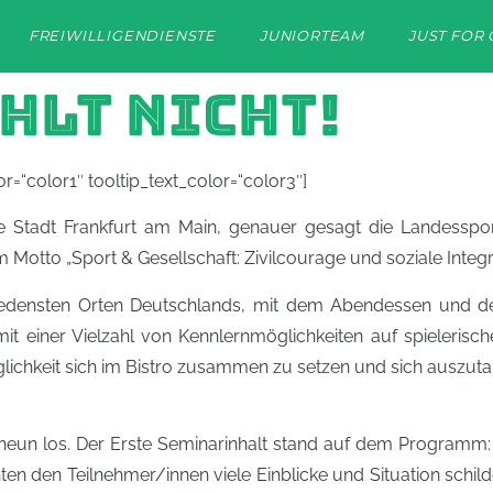
FREIWILLIGENDIENSTE
JUNIORTEAM
JUST FOR 
HLT NICHT!
=“color1″ tooltip_text_color=“color3″]
die Stadt Frankfurt am Main, genauer gesagt die Landesspo
otto „Sport & Gesellschaft: Zivilcourage und soziale Integra
hiedensten Orten Deutschlands, mit dem Abendessen und 
it einer Vielzahl von Kennlernmöglichkeiten auf spieleris
glichkeit sich im Bistro zusammen zu setzen und sich auszut
 los. Der Erste Seminarinhalt stand auf dem Programm: „G
en den Teilnehmer/innen viele Einblicke und Situation schilde