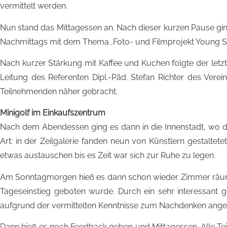
vermittelt werden.
Nun stand das Mittagessen an. Nach dieser kurzen Pause gin
Nachmittags mit dem Thema ‚Foto- und Filmprojekt Young St
Nach kurzer Stärkung mit Kaffee und Kuchen folgte der letz
Leitung des Referenten Dipl.-Päd. Stefan Richter des Vere
Teilnehmenden näher gebracht.
Minigolf im Einkaufszentrum
Nach dem Abendessen ging es dann in die Innenstadt, wo 
Art: in der Zeilgalerie fanden neun von Künstlern gestalte
etwas austauschen bis es Zeit war sich zur Ruhe zu legen.
Am Sonntagmorgen hieß es dann schon wieder Zimmer räumen
Tageseinstieg geboten wurde. Durch ein sehr interessant g
aufgrund der vermittelten Kenntnisse zum Nachdenken ange
Dann hieß es noch Feedback geben und Mittagessen. Alle Teil