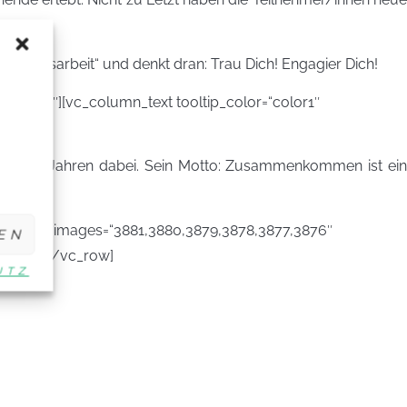
chkeitsarbeit“ und denkt dran: Trau Dich! Engagier Dich!
=“color3″][vc_column_text tooltip_color=“color1″
t vielen Jahren dabei. Sein Motto: Zusammenkommen ist ei
terval=“3″ images=“3881,3880,3879,3878,3877,3876″
EN
_column][/vc_row]
UTZ