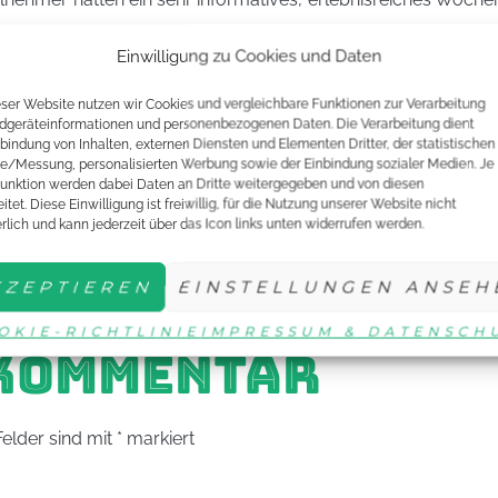
Einwilligung zu Cookies und Daten
bis 31. August in Heidelberg zum Thema „Medien- und Öffentli
eser Website nutzen wir Cookies und vergleichbare Funktionen zur Verarbeitung
global_atts=“yes“ tooltip_color=“color13″ tooltip_text_color
dgeräteinformationen und personenbezogenen Daten. Die Verarbeitung dient
nbindung von Inhalten, externen Diensten und Elementen Dritter, der statistischen
e/Messung, personalisierten Werbung sowie der Einbindung sozialer Medien. Je
unktion werden dabei Daten an Dritte weitergegeben und von diesen
eschrieben. Er ist Sprecher des Juniorteams und schon sei
itet. Diese Einwilligung ist freiwillig, für die Nutzung unserer Website nicht
erlich und kann jederzeit über das Icon links unten widerrufen werden.
t – Zusammenarbeiten ist ein Erfolg!
umn_inner width=“1/2″][vc_gallery type=“flexslider_fade“ in
KZEPTIEREN
EINSTELLUNGEN ANSEH
self“ img_size=“full“][/vc_column_inner][/vc_row_inner][/vc
OKIE-RICHTLINIE
IMPRESSUM & DATENSCH
 KOMMENTAR
Felder sind mit
*
markiert