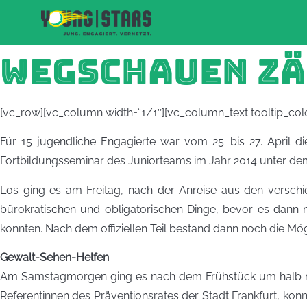
WEGSCHAUEN ZÄ
[vc_row][vc_column width=“1/1″][vc_column_text tooltip_color
Für 15 jugendliche Engagierte war vom 25. bis 27. April 
Fortbildungsseminar des Juniorteams im Jahr 2014 unter dem M
Los ging es am Freitag, nach der Anreise aus den versc
bürokratischen und obligatorischen Dinge, bevor es dann m
konnten. Nach dem offiziellen Teil bestand dann noch die Mö
Gewalt-Sehen-Helfen
Am Samstagmorgen ging es nach dem Frühstück um halb neun
Referentinnen des Präventionsrates der Stadt Frankfurt, konnt