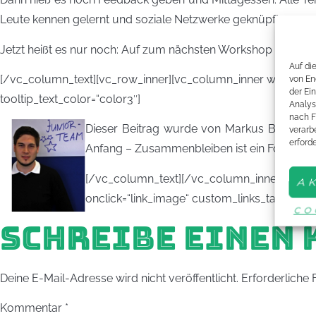
Leute kennen gelernt und soziale Netzwerke geknüpft.
Jetzt heißt es nur noch: Auf zum nächsten Workshop vom 29. 
Auf di
[/vc_column_text][vc_row_inner][vc_column_inner width=“1/2″ 
von En
der Ei
tooltip_text_color=“color3″]
Analys
nach F
Dieser Be
itrag wurde von Markus Biehler g
verarbe
erford
Anfang – Zusammenbleiben ist ein Fortschrit
[/vc_column_text][/vc_column_inner][vc_col
A
onclick=“link_image“ custom_links_target=“_
CO
SCHREIBE EINEN
Deine E-Mail-Adresse wird nicht veröffentlicht.
Erforderliche 
Kommentar
*