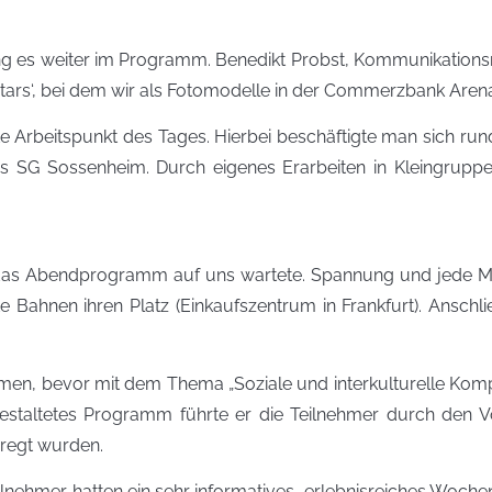
g es weiter im Programm. Benedikt Probst, Kommunikationsre
ars‘, bei dem wir als Fotomodelle in der Commerzbank Arena
te Arbeitspunkt des Tages. Hierbei beschäftigte man sich r
ins SG Sossenheim. Durch eigenes Erarbeiten in Kleingrupp
das Abendprogramm auf uns wartete. Spannung und jede Me
tete Bahnen ihren Platz (Einkaufszentrum in Frankfurt). An
, bevor mit dem Thema „Soziale und interkulturelle Kompet
estaltetes Programm führte er die Teilnehmer durch den Vo
regt wurden.
nehmer hatten ein sehr informatives, erlebnisreiches Wochen