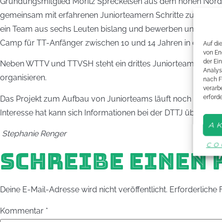
Gründungsmitglied Moritz Spreckelsen aus dem hohen Norden
gemeinsam mit erfahrenen Juniorteamern Schritte zu einer e
ein Team aus sechs Leuten bislang und bewerben unser Junior
Camp für TT-Anfänger zwischen 10 und 14 Jahren in den Somm
Auf di
von En
der Ei
Neben WTTV und TTVSH steht ein drittes Juniorteam in den
Analys
organisieren.
nach F
verarbe
erford
Das Projekt zum Aufbau von Juniorteams läuft noch bis Ende
Interesse hat kann sich Informationen bei der DTTJ über die 
A
Stephanie Renger
CO
SCHREIBE EINEN
Deine E-Mail-Adresse wird nicht veröffentlicht.
Erforderliche 
Kommentar
*