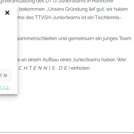
ngsveranstaltung des DTTJ-Juniorteams in Hannover
f den Weg bekommen. „Unsere Gründung lief gut, wir haben
te Maßnahme des TTVSH-Juniorteams ist ein Tischtennis-
len sich zusammenschließen und gemeinsam ein junges Team
 Interesse an einem Aufbau eines Juniorteams haben. Wer
@TISCHTENNIS.DE
) einholen.
EN
UTZ