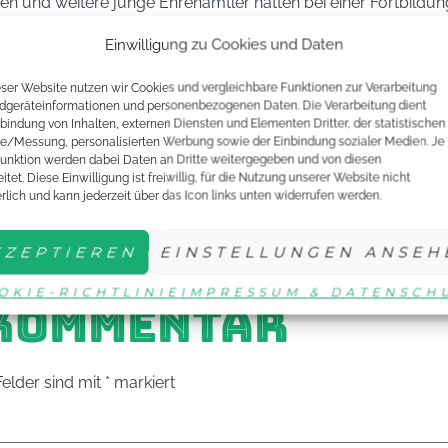
 und weitere junge Ehrenamtler hatten bei einer Fortbildu
rfolgreichen Gründung erarbeitet und wichtige Tipps mit au
Einwilligung zu Cookies und Daten
team jetzt auch öffentlich“, berichtet Spreckelsen. Die ers
erferien. Weitere Projekte sind in Planung.
eser Website nutzen wir Cookies und vergleichbare Funktionen zur Verarbeitung
dgeräteinformationen und personenbezogenen Daten. Die Verarbeitung dient
nbindung von Inhalten, externen Diensten und Elementen Dritter, der statistischen
 Startlöchern. Die Verbände Rheinhessen und Rheinland wol
e/Messung, personalisierten Werbung sowie der Einbindung sozialer Medien. Je
unktion werden dabei Daten an Dritte weitergegeben und von diesen
itet. Diese Einwilligung ist freiwillig, für die Nutzung unserer Website nicht
erlich und kann jederzeit über das Icon links unten widerrufen werden.
 des Jahres. Das DTTJ-Juniorteam unterstützt Verbände, die
Jugendsekretärin Melanie Buder (E-Mail:
BUDER.DTTB
KZEPTIEREN
EINSTELLUNGEN ANSEH
OKIE-RICHTLINIE
IMPRESSUM & DATENSCH
 KOMMENTAR
Felder sind mit
*
markiert