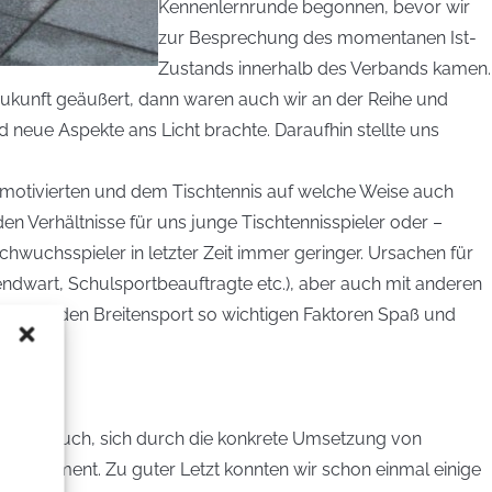
Kennenlernrunde begonnen, bevor wir
zur Besprechung des momentanen Ist-
Zustands innerhalb des Verbands kamen.
Zukunft geäußert, dann waren auch wir an der Reihe und
d neue Aspekte ans Licht brachte. Daraufhin stellte uns
motivierten und dem Tischtennis auf welche Weise auch
 Verhältnisse für uns junge Tischtennisspieler oder –
chwuchsspieler in letzter Zeit immer geringer. Ursachen für
dwart, Schulsportbeauftragte etc.), aber auch mit anderen
ie für den Breitensport so wichtigen Faktoren Spaß und
its aber auch, sich durch die konkrete Umsetzung von
tmanagement. Zu guter Letzt konnten wir schon einmal einige