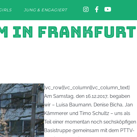
GIRLS
JUNG & ENGAGIERT
M IN FRANKFURT
[vc_row][vc_column][vc_column_text]
Am Samstag, den 16.12.2017, begaben
wir – Luisa Baumann, Denise Bicha, Jan
Kämmerer und Timo Schultz – uns als
Teil einer momentan noch sechsköpfigen
Basistruppe gemeinsam mit dem PTTV-