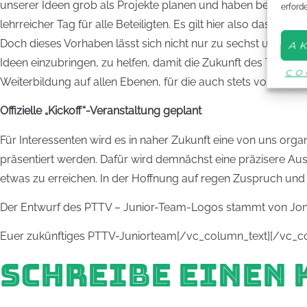
unserer Ideen grob als Projekte planen und haben bereits z
erford
lehrreicher Tag für alle Beteiligten. Es gilt hier also das Mot
Doch dieses Vorhaben lässt sich nicht nur zu sechst umsetzen
A
Ideen einzubringen, zu helfen, damit die Zukunft des Tischte
CO
Weiterbildung auf allen Ebenen, für die auch stets vom deuts
Offizielle „Kickoff“-Veranstaltung geplant
Für Interessenten wird es in naher Zukunft eine von uns organ
präsentiert werden. Dafür wird demnächst eine präzisere Au
etwas zu erreichen. In der Hoffnung auf regen Zuspruch und 
Der Entwurf des PTTV – Junior-Team-Logos stammt von Jonas
Euer zukünftiges PTTV-Juniorteam[/vc_column_text][/vc_c
SCHREIBE EINEN