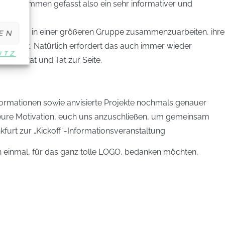
lt. Zusammen gefasst also ein sehr informativer und
reit sind, in einer größeren Gruppe zusammenzuarbeiten, ihre
EN
chert ist. Natürlich erfordert das auch immer wieder
UTZ
r mit Rat und Tat zur Seite.
 Informationen sowie anvisierte Projekte nochmals genauer
d eure Motivation, euch uns anzuschließen, um gemeinsam
furt zur „Kickoff“-Informationsveranstaltung
h einmal, für das ganz tolle LOGO, bedanken möchten.