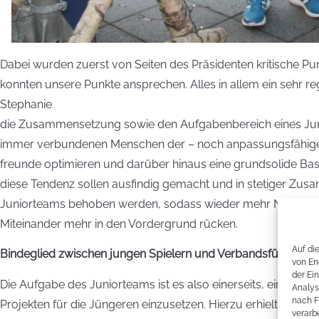
Dabei wurden zuerst von Seiten des Präsidenten kritische P
konnten unsere Punkte ansprechen. Alles in allem ein sehr re
Stephanie
die Zusammensetzung sowie den Aufgabenbereich eines Junio
immer verbundenen Menschen der – noch anpassungsfähigen – 
freunde optimieren und darüber hinaus eine grundsolide Basis
diese Tendenz sollen ausfindig gemacht und in stetiger Zus
Juniorteams behoben werden, sodass wieder mehr Nachwuchs 
Miteinander mehr in den Vordergrund rücken.
Auf di
Bindeglied zwischen jungen Spielern und Verbandsführung
von En
der Ei
Die Aufgabe des Juniorteams ist es also einerseits, ein Bin
Analys
nach F
Projekten für die Jüngeren einzusetzen. Hierzu erhielten wi
verarbe