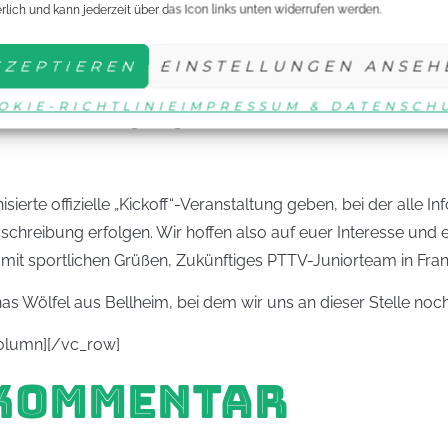
usammen eine „To-Do-Liste“ für die kommenden Monate erstel
erlich und kann jederzeit über das Icon links unten widerrufen werden.
to: Von der Jugend für die Jugend!
. Dafür brauchen wir weitere junge, engagierte Leute, die be
KZEPTIEREN
EINSTELLUNGEN ANSEH
nnissports in unserem Verband, aber auch in Deutschland gesi
OKIE-RICHTLINIE
IMPRESSUM & DATENSCH
chen Juniorteam gesorgt wird. Auch der PTTV steht uns hierfü
isierte offizielle „Kickoff“-Veranstaltung geben, bei der alle
sschreibung erfolgen. Wir hoffen also auf euer Interesse un
mit sportlichen Grüßen, Zukünftiges PTTV-Juniorteam in Frank
 Wölfel aus Bellheim, bei dem wir uns an dieser Stelle noc
olumn][/vc_row]
 KOMMENTAR