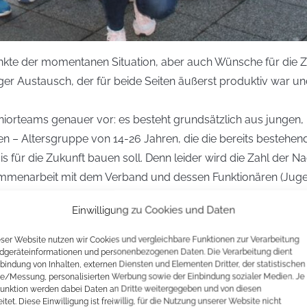
unkte der momentanen Situation, aber auch Wünsche für die 
ger Austausch, der für beide Seiten äußerst produktiv war un
rteams genauer vor: es besteht grundsätzlich aus jungen, 
Altersgruppe von 14-26 Jahren, die die bereits bestehenden
 für die Zukunft bauen soll. Denn leider wird die Zahl der Na
ammenarbeit mit dem Verband und dessen Funktionären (Jugen
zum Tischtennissport geführt wird und nicht zuletzt auch d
Einwilligung zu Cookies und Daten
eser Website nutzen wir Cookies und vergleichbare Funktionen zur Verarbeitung
dgeräteinformationen und personenbezogenen Daten. Die Verarbeitung dient
nbindung von Inhalten, externen Diensten und Elementen Dritter, der statistischen
deglied zwischen jungen Spielern und PTTV zu sein, andererse
e/Messung, personalisierten Werbung sowie der Einbindung sozialer Medien. Je
unktion werden dabei Daten an Dritte weitergegeben und von diesen
r von Stephanie auch eine prägnante Einführung in das Projek
itet. Diese Einwilligung ist freiwillig, für die Nutzung unserer Website nicht