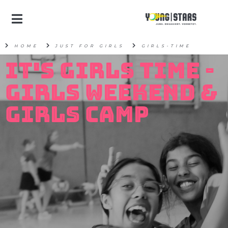
HOME
JUST FOR GIRLS
GIRLS-TIME
IT'S GIRLS TIME -
GIRLS WEEKEND &
GIRLS CAMP