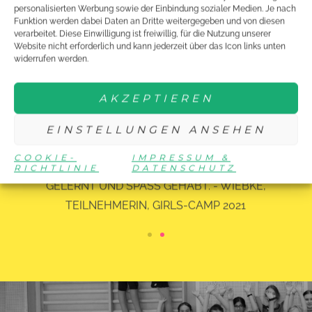
personalisierten Werbung sowie der Einbindung sozialer Medien. Je nach
Funktion werden dabei Daten an Dritte weitergegeben und von diesen
verarbeitet. Diese Einwilligung ist freiwillig, für die Nutzung unserer
Website nicht erforderlich und kann jederzeit über das Icon links unten
widerrufen werden.
AKZEPTIEREN
MIR HAT DAS CAMP SEHR GUT GEFALLEN
EINSTELLUNGEN ANSEHEN
UND ICH WÜRDE GERNE
COOKIE-
IMPRESSUM &
WIEDERKOMMEN. ICH HABE VIEL
RICHTLINIE
DATENSCHUTZ
GELERNT UND SPASS GEHABT. - WIEBKE, T
EILNEHMERIN, GIRLS-CAMP 2021