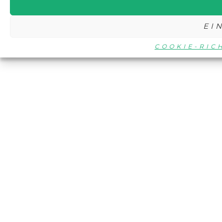
EI
COOKIE-RIC