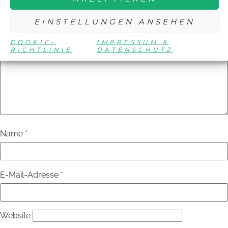
Felder sind mit
*
markiert
EINSTELLUNGEN ANSEHEN
Kommentar
*
COOKIE-
IMPRESSUM &
RICHTLINIE
DATENSCHUTZ
Name
*
E-Mail-Adresse
*
Website