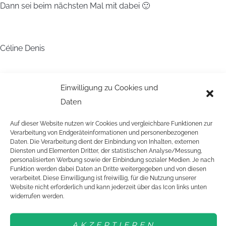
Dann sei beim nächsten Mal mit dabei 🙂
Céline Denis
Einwilligung zu Cookies und
[/vc_column_text][/vc_column][/vc_row][vc_row
Daten
bg_color=““][vc_column width=“1/1″][vc_gallery interval=“3″
images=“9407,9406,9405,9408″ img_size=“large“]
Auf dieser Website nutzen wir Cookies und vergleichbare Funktionen zur
[/vc_column][/vc_row]
Verarbeitung von Endgeräteinformationen und personenbezogenen
Daten. Die Verarbeitung dient der Einbindung von Inhalten, externen
Diensten und Elementen Dritter, der statistischen Analyse/Messung,
SCHREIBE EINEN
personalisierten Werbung sowie der Einbindung sozialer Medien. Je nach
Funktion werden dabei Daten an Dritte weitergegeben und von diesen
verarbeitet. Diese Einwilligung ist freiwillig, für die Nutzung unserer
KOMMENTAR
Website nicht erforderlich und kann jederzeit über das Icon links unten
widerrufen werden.
Deine E-Mail-Adresse wird nicht veröffentlicht.
Erforderliche
AKZEPTIEREN