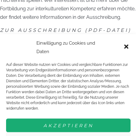
Tischtennis spielen. Wer interessiert ist und mehr über die
Fortbildung zur interkulturellen Kompetenz erfahren möchte,
der findet weitere Informationen in der Ausschreibung.
ZUR AUSSCHREIBUNG (PDF-DATEI)
Die Interkulturellen Fortbildungen sind
Einwilligung zu Cookies und
ein Bestandteil der
DTTB-Kampagne
Daten
„One Game. One World.“
Die
Auf dieser Website nutzen wir Cookies und vergleichbare Funktionen zur
Grundbotschaft von „One Game. One
Verarbeitung von Endgeräteinformationen und personenbezogenen
Daten. Die Verarbeitung dient der Einbindung von Inhalten, externen
World.“ lautet: „Jeder Mensch soll die
Diensten und Elementen Dritter, der statistischen Analyse/Messung,
Chance haben, Tischtennis zu spielen –
personalisierten Werbung sowie der Einbindung sozialer Medien. Je nach
Funktion werden dabei Daten an Dritte weitergegeben und von diesen
am besten im Verein“. Der DTTB möchte gemeinsam mit
verarbeitet. Diese Einwilligung ist freiwillig, für die Nutzung unserer
seinen gut 9500 Vereinen einen Beitrag zur interkulturellen
Website nicht erforderlich und kann jederzeit über das Icon links unten
widerrufen werden.
und sozialen Öffnung über Tischtennis leisten. Gleichzeitig
sollen die Chancen, die eine Öffnung mit sich bringt, genutzt
AKZEPTIEREN
werden. One Game. One World. umfasst verschiedene