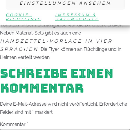
Maßnahmen. Es gibt materielle Unterstützung (TT-Set, Spiel-
EINSTELLUNGEN ANSEHEN
mit-Schläger, usw.), Willkommenstage in den Vereinen sowie
COOKIE-
IMPRESSUM &
Aus- und Fortbildungen auch speziell im Bereich Integration.
RICHTLINIE
DATENSCHUTZ
Vor allem in der Flüchtlingshilfe war die DTTJ bereits aktiv.
Neben Material-Sets gibt es auch eine
HANDZETTEL-VORLAGE IN VIER
SPRACHEN
. Die Flyer können an Flüchtlinge und in
Heimen verteilt werden.
SCHREIBE EINEN
KOMMENTAR
Deine E-Mail-Adresse wird nicht veröffentlicht.
Erforderliche
Felder sind mit
*
markiert
Kommentar
*