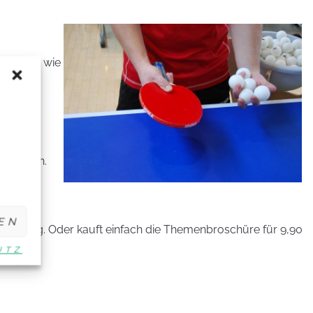
 so Bälle wie
e
zunehmen.
wechseln
EN
 Training. Oder kauft einfach die Themenbroschüre für 9,90
UTZ