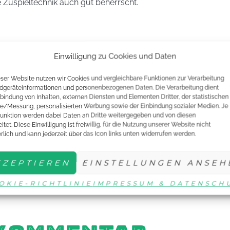
e Zuspieltechnik auch gut beherrscht.
chtig nachgegriffen werden. In der Regel sollte der Einspieler
Einwilligung zu Cookies und Daten
ist es wichtig, die Bälle ohne hinschauen zu nehmen. Die voll
lltet ihr nur mit dem Unterarm und den Händen ausführen.
eser Website nutzen wir Cookies und vergleichbare Funktionen zur Verarbeitung
dgeräteinformationen und personenbezogenen Daten. Die Verarbeitung dient
nbindung von Inhalten, externen Diensten und Elementen Dritter, der statistischen
e/Messung, personalisierten Werbung sowie der Einbindung sozialer Medien. Je
unktion werden dabei Daten an Dritte weitergegeben und von diesen
schonende Körperhaltung während des Balleimertrainings ein
itet. Diese Einwilligung ist freiwillig, für die Nutzung unserer Website nicht
 Hüften gebeugten Haltung am Tisch stehen. Zwischen den Ball
erlich und kann jederzeit über das Icon links unten widerrufen werden.
KZEPTIEREN
EINSTELLUNGEN ANSEH
aining erfahrt ihr in unseren nächsten Teilen zum Balleimer
OKIE-RICHTLINIE
IMPRESSUM & DATENSCH