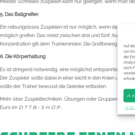
Meister. Schnelles zuspielen kann nur gelingen, wenn man di
5. Das Ballgreifen
Ein reibungsloses Zuspielen ist nur möglich, wenn die Bälle ri
möglich greifen. Das meist zwischen drei und fünf. Außerdem 
Konzentration gilt dem Trainierenden. Die Greifbewegung so
Auf di
von En
6. Die Körperhaltung
der Ei
Analys
nach F
Es ist dringend notwendig, eine möglichst entspannte und 
verarbe
Der Zuspieler sollte dabei in einer leicht in den Knien und
erford
sollte der Trainer bewusst die Gelenke entlasten.
A
Mehr über Zuspieltechniken, Übungen oder Gruppenballeimertr
Euro im
DTTB-SHOP.
CO