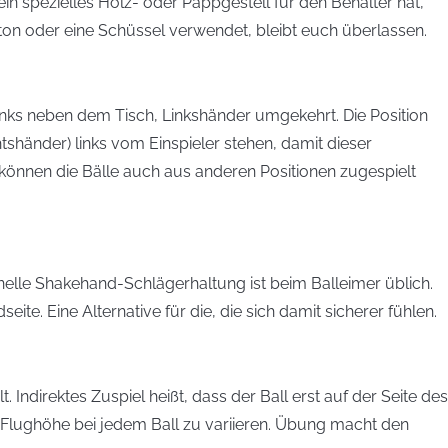
 kein spezielles Holz- oder Pappgestell für den Behälter hat,
rton oder eine Schüssel verwendet, bleibt euch überlassen.
nks neben dem Tisch, Linkshänder umgekehrt. Die Position
htshänder) links vom Einspieler stehen, damit dieser
können die Bälle auch aus anderen Positionen zugespielt
nelle Shakehand-Schlägerhaltung ist beim Balleimer üblich.
e. Eine Alternative für die, die sich damit sicherer fühlen.
. Indirektes Zuspiel heißt, dass der Ball erst auf der Seite des
nd Flughöhe bei jedem Ball zu variieren. Übung macht den