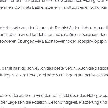
llem für den Einspieler ist die freie Spielbarkeit wichtig. Wer
 nehmen. Ob ihr als Ballbehälter ein Handtuch, einen Schuhka
gkeit sowie von der Übung ab. Rechtshänder stehen immer li
 unnatürlich wird. Der Behälter muss natürlich (bei einem Rec
 besonderen Übungen wie Ballonabwehr oder Topspin-Topspin 
amit hast du schließlich das beste Gefühl. Auch die traditio
n, z.B. mit zwei, drei oder vier Fingern auf der Rückhandseit
spiel. Bei ersterem wird der Ball direkt über das Netz gespielt
n der Lage sein die Rotation, Geschwindigkeit, Platzierung u