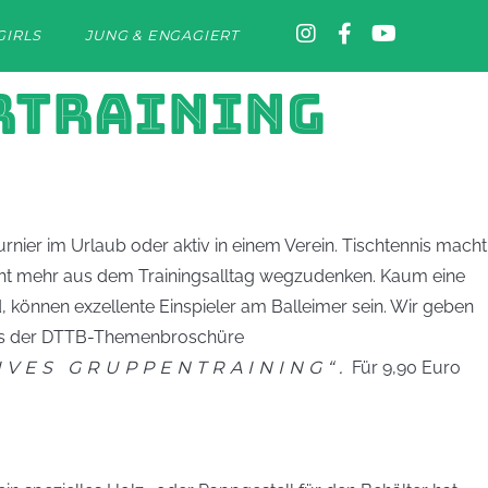
GIRLS
JUNG & ENGAGIERT
ERTRAINING
rnier im Urlaub oder aktiv in einem Verein. Tischtennis macht
nicht mehr aus dem Trainingsalltag wegzudenken. Kaum eine
nd, können exzellente Einspieler am Balleimer sein. Wir geben
 aus der DTTB-Themenbroschüre
IVES GRUPPENTRAINING“.
Für 9,90 Euro