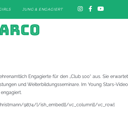
GIRLS
JUNG & ENGAGIERT
MARCO
hrenamtlich Engagierte für den „Club 100“ aus. Sie erwartet
eistungen und Weiterbildungsseminare. Im Young Stars-Video
 engagiert.
co-christmann/9874/[/ish_embed][/vc_column][/vc_row]