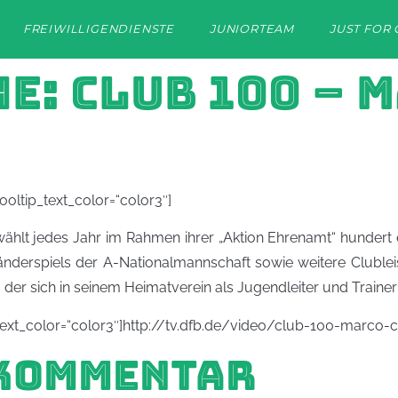
FREIWILLIGENDIENSTE
JUNIORTEAM
JUST FOR 
E: CLUB 100 – 
oltip_text_color=“color3″]
hlt jedes Jahr im Rahmen ihrer „Aktion Ehrenamt“ hundert e
 Länderspiels der A-Nationalmannschaft sowie weitere Clubl
der sich in seinem Heimatverein als Jugendleiter und Trainer
p_text_color=“color3″]http://tv.dfb.de/video/club-100-mar
 KOMMENTAR