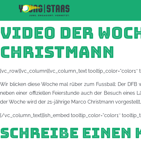
VIDEO DER WOCH
CHRISTMANN
[vc_row][vc_column][vc_column_text tooltip_color=“color1″ to
Wir blicken diese Woche mal rüber zum Fussball: Der DFB wä
neben einer offiziellen Feierstunde auch der Besuch eines
der Woche wird der 21-jährige Marco Christmann vorgestellt, 
[/vc_column_text][ish_embed tooltip_color=“color1″ toolti
SCHREIBE EINEN