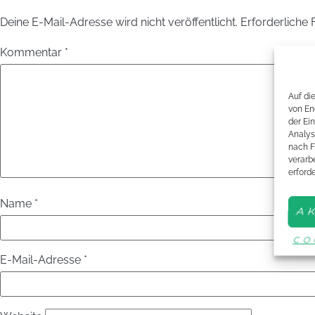
Deine E-Mail-Adresse wird nicht veröffentlicht.
Erforderliche 
Kommentar
*
Auf di
von En
der Ei
Analys
nach F
verarbe
erford
Name
*
A
CO
E-Mail-Adresse
*