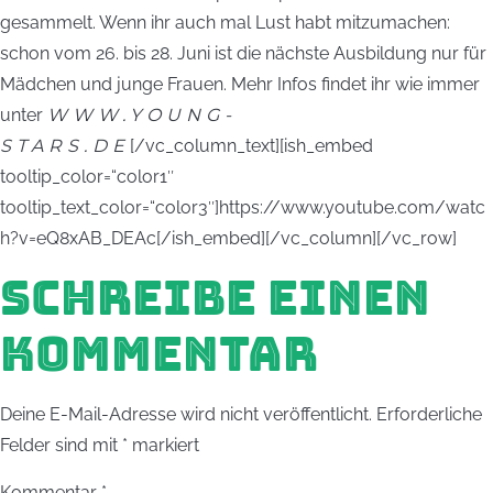
gesammelt. Wenn ihr auch mal Lust habt mitzumachen:
schon vom 26. bis 28. Juni ist die nächste Ausbildung nur für
Mädchen und junge Frauen. Mehr Infos findet ihr wie immer
unter
WWW.YOUNG-
STARS.DE
[/vc_column_text][ish_embed
tooltip_color=“color1″
tooltip_text_color=“color3″]https://www.youtube.com/watc
h?v=eQ8xAB_DEAc[/ish_embed][/vc_column][/vc_row]
SCHREIBE EINEN
KOMMENTAR
Deine E-Mail-Adresse wird nicht veröffentlicht.
Erforderliche
Felder sind mit
*
markiert
Kommentar
*