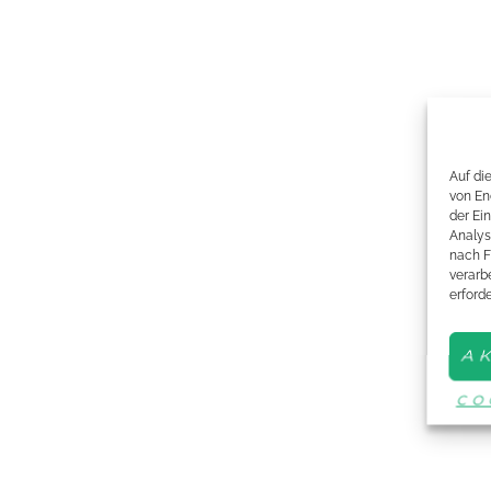
Auf di
von En
der Ei
Analys
nach F
verarbe
erford
A
CO