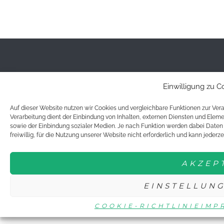
© 2021 DTTJ/DTTB YOUNG STARS
Einwilligung zu 
|
IMPRESSUM & DATENSCHUTZ
COOKIE RICHTLINIE
Auf dieser Website nutzen wir Cookies und vergleichbare Funktionen zur Ve
Verarbeitung dient der Einbindung von Inhalten, externen Diensten und Eleme
sowie der Einbindung sozialer Medien. Je nach Funktion werden dabei Daten a
freiwillig, für die Nutzung unserer Website nicht erforderlich und kann jederz
AKZEP
EINSTELLUN
COOKIE-RICHTLINIE
IMP