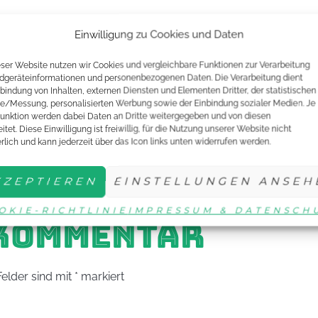
er einen Ehrenamtspreis. Einfach mal googlen oder auf der
Einwilligung zu Cookies und Daten
eser Website nutzen wir Cookies und vergleichbare Funktionen zur Verarbeitung
dgeräteinformationen und personenbezogenen Daten. Die Verarbeitung dient
nbindung von Inhalten, externen Diensten und Elementen Dritter, der statistischen
e/Messung, personalisierten Werbung sowie der Einbindung sozialer Medien. Je
unktion werden dabei Daten an Dritte weitergegeben und von diesen
itet. Diese Einwilligung ist freiwillig, für die Nutzung unserer Website nicht
erlich und kann jederzeit über das Icon links unten widerrufen werden.
KZEPTIEREN
EINSTELLUNGEN ANSEH
HESSEN
PREIS
STIPENDIUM
LANDESSP
OKIE-RICHTLINIE
IMPRESSUM & DATENSCH
 KOMMENTAR
Felder sind mit
*
markiert