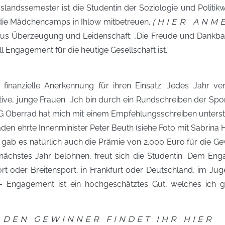
landssemester ist die Studentin der Soziologie und Politikw
e die Mädchencamps in Ihlow mitbetreuen.
(HIER ANM
 aus Überzeugung und Leidenschaft: „Die Freude und Dankbar
l Engagement für die heutige Gesellschaft ist.“
 finanzielle Anerkennung für ihren Einsatz. Jedes Jahr verl
ive, junge Frauen. „Ich bin durch ein Rundschreiben der Spo
 Oberrad hat mich mit einem Empfehlungsschreiben unterst
baden ehrte Innenminister Peter Beuth (siehe Foto mit Sabrin
gab es natürlich auch die Prämie von 2.000 Euro für die Gew
 nächstes Jahr belohnen, freut sich die Studentin. Dem En
port oder Breitensport, in Frankfurt oder Deutschland, im J
 – Engagement ist ein hochgeschätztes Gut, welches ich 
 DEN GEWINNER FINDET IHR HIER