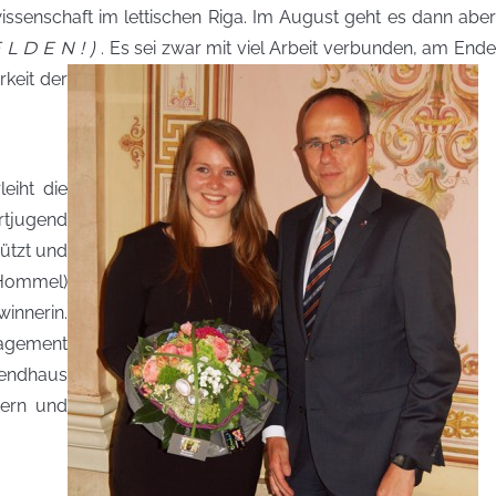
issenschaft im lettischen Riga. Im August geht es dann aber
ELDEN!)
. E
s sei zwar mit viel Arbeit verbunden, am End
keit der
eiht die
rtjugend
ützt und
a Hommel)
innerin.
gagement
ugendhaus
gern und