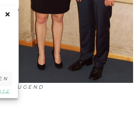
 Website
EN
ORTJUGEND
UTZ