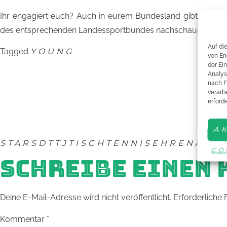
Ihr engagiert euch? Auch in eurem Bundesland gibt es sich
des entsprechenden Landessportbundes nachschauen.
Auf di
Tagged
YOUNG
von En
der Ei
Analys
nach F
verarbe
erford
A
STARS
DTTJ
TISCHTENNIS
EHRENAMT
CO
SCHREIBE EINEN
Deine E-Mail-Adresse wird nicht veröffentlicht.
Erforderliche 
Kommentar
*