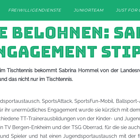
FREIWILLIGENDIENSTE
JUNIORTEAM
JUST FOR 
SE BELOHNEN: S
NGAGEMENT STI
t im Tischtennis bekommt Sabrina Hommel von der Landesre
 und das nicht nur im Tischtennis.
portaustausch, SportsAttack, SportsFun-Mobil, Ballsport-
 Für ihr unermüdliches Engagement wurde sie kürzlich mit de
schiedene TT-Trainerausbildungen von der Kinder- und Jugendt
in TV Bergen-Enkheim und der TSG Oberrad, für die sie auch 
 und Spieler und hat einen Jugendsportaustausch mit der fra