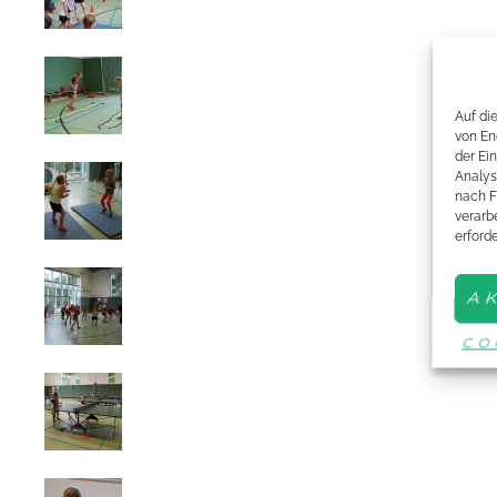
Auf di
von En
der Ei
Analys
nach F
verarbe
erford
A
CO